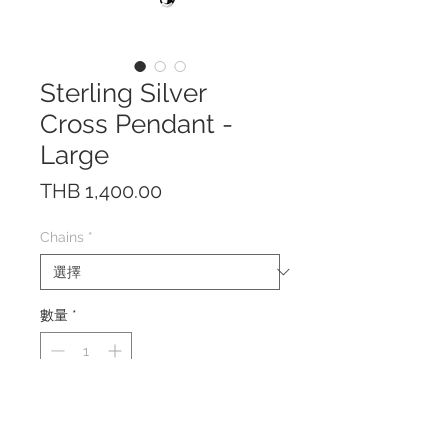
Sterling Silver
Cross Pendant -
Large
價
THB 1,400.00
格
Chains
*
數量
*
This pendant is made of solid
Sterling Silver 925.